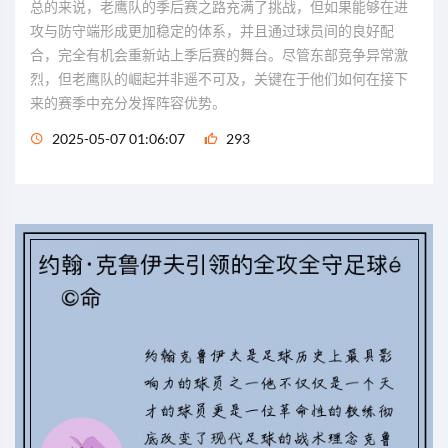
总的来说，老鹰队的季后赛之路充满了挑战，但如果能够在进
攻与防守端形成更加稳定的体系，并且通过球员间的良好配
合，完全有机会重新站上季后赛的舞台。尽管东部竞争异常激
烈，但老鹰队的崛起并非遥不可及，关键在于他们如何在接下
来的赛季中充分发挥阵容优势。
2025-05-07 01:06:07
293