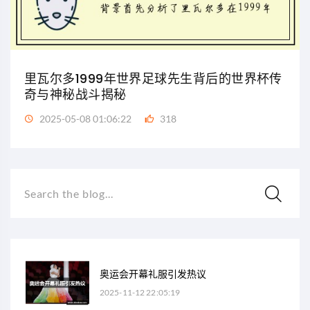
里瓦尔多1999年世界足球先生背后的世界杯传
奇与神秘战斗揭秘
2025-05-08 01:06:22
318
Search the blog...
奥运会开幕礼服引发热议
2025-11-12 22:05:19