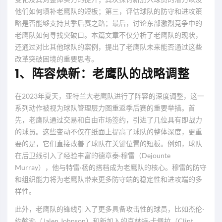
他们如何填补老鹰队的短板；第三，评估球队的防守和进攻策
略是否能够支持其季后赛之路；最后，讨论东部激烈竞争中的
老鹰队如何寻找突破口。本篇文章不仅分析了老鹰队的现状，
还通过对比其他球队的案例，提出了老鹰队未来能否通过这些
改革突破困境的重要思考。
1、阵容焕新：老鹰队的战略调整
在2023年夏天，亚特兰大老鹰队进行了阵容的深度调整，这一
系列动作被视为球队管理层力图重返季后赛的重要举措。首
先，老鹰队通过交易和自由市场签约，引进了几位具有即战力
的球员。这些变动不仅在纸面上提高了球队的整体深度，更重
要的是，它们直接改善了球队在关键位置的短板。例如，球队
在后卫线引入了经验丰富的德章泰·穆雷（Dejounte
Murray），他与特雷·杨的搭档成为老鹰队的核心。穆雷的防守
和组织能力将为老鹰队带来更多防守端的稳定性和进攻端的多
样性。
此外，老鹰队的锋线引入了更多具备攻击性的球员，比如杰伦·
约翰逊（Jalen Johnson）和新加入的克林特·卡佩拉（Clint