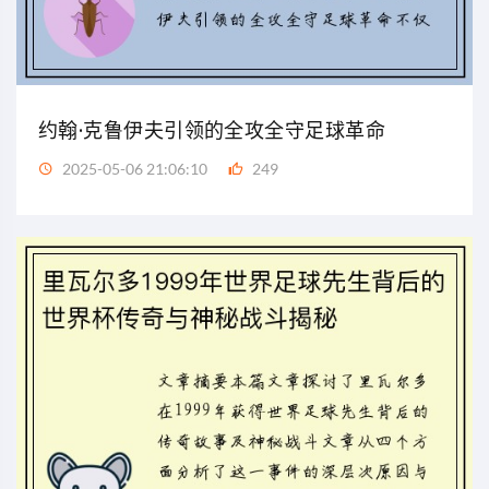
约翰·克鲁伊夫引领的全攻全守足球革命
2025-05-06 21:06:10
249