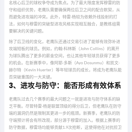
名核心后卫的球权争夺成为焦点。为了最大限度发挥穆雷的防
守和组织优势，老鹰队需要确保两位后卫之间的配合默契，从
而避免进攻端的冲突。此外，特雷·杨较为依赖外线投射的打
法，如何与穆雷的突破型进攻风格实现相互融合，是教练组需
要解决的关键问题。
除了后卫线的变化，老鹰队还通过交易引进了能够有效弥补进
攻端短板的球员。例如，约翰·科林斯（John Collins）的离开
为球队腾出了更多的薪金空间，也让其他年轻球员获得了更多
的机会。在新赛季中，像阿耶·多斯（Ayo Dosunmu）和凯文·
赫尔特（Kevin Huerter）等年轻球员的成长，将成为老鹰队能
否突破重围的一大关键。
3、进攻与防守：能否形成有效体系
老鹰队过去几个赛季的最大问题之一就是进攻与防守体系的缺
乏平衡。尽管特雷·杨是联盟顶级的得分后卫，但老鹰队在防守
端的漏洞仍然是限制其更进一步的瓶颈。新赛季，老鹰队的防
守端预计将会有所改观，部分源于穆雷的加入。根据上赛季的
防守数据，穆雷场均能够贡献1.9次抢断，这使得他在对抗控卫