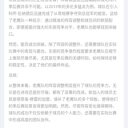
季后赛并非不可能。以2019年的多伦多猛龙为例，球队在引入
科怀·伦纳德后迅速完成了从常规赛争夺到总冠军的蜕变。这给
了老鹰队一种启示：通过精准的阵容调整和球员间的默契配
合，即便是面对强大的东部竞争对手，老鹰队也能够找到突破
口。
然而，能否成功突破，除了阵容的调整外，还需要球队在实际
比赛中的表现与磨合。东部的竞争激烈程度要求老鹰队在细节
上做到尽善尽美，尤其是在季后赛的关键时刻，如何保持足够
的稳定性，决定了他们的最终命运。
总结：
从整体来看，老鹰队的阵容调整明显提升了球队的竞争力，无
论是在进攻还是防守端，都有了显著的改进。新加入的球员尤
其是德章泰·穆雷的加盟，填补了老鹰队的多个短板，使得他们
的季后赛前景变得更加明朗。然而，尽管阵容变化值得期待，
球队的成功不仅仅依赖于球员的个人能力，还需要在实际比赛
中形成高度的团队协作。