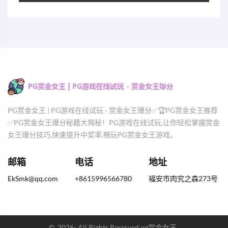
PG赏金女王 | PG游戏在线试玩 - 赏金女王爆分✅🏆PG赏金女王推荐
✅PG赏金女王爆分秘籍大揭秘！PG游戏在线试玩,让你轻松掌握赏金
女王爆分技巧,快速提升中奖率,畅玩PG赏金女王游戏。
邮箱
电话
地址
EkSmk@qq.com
+8615996566780
福安市肉究之森273号
©
2026
- All Rights Reserved
pg赏金女王
.