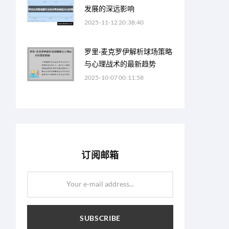
发展的深远影响
2025-11-12 20:38:40
罗里·麦克罗伊解析球场策略
与心理战术的最新趋势
2025-10-07 00:11:58
订阅邮箱
Your e-mail address...
SUBSCRIBE