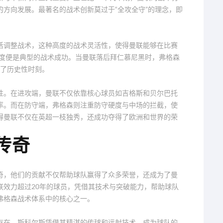
方向发展。最著名的战术创新莫过于“全攻全守”的理念，即
。
活调整战术，这种高度的战术灵活性，使得曼联能够在比赛
调度便是典型的战术成功。当曼联落后拜仁慕尼黑时，弗格森
造了历史性时刻。
性。在进攻端，曼联不仅依靠核心球员如吉格斯和贝尔巴托
率。而在防守端，弗格森则注重防守硬度与中场的拦截，使
得曼联不仅在英超一枝独秀，还成功夺得了欧洲和世界的荣
传奇
奇，他们的贡献不仅帮助球队赢得了众多荣誉，还成为了曼
联效力超过20年的球员，凭借其技术与突破能力，帮助球队
弗格森战术体系中的核心之一。
存在。斯科尔斯凭借其精湛的传球和远射技术，成为球队的