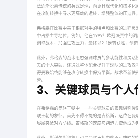
法逐渐脱离传统的英式足球，向更具现代化和技术化的
在攻防转换中寻求更高效的运转，增强整体的压迫性
弗格森在比赛中善于根据对手的特点和比赛的进程灵
中占据主导地位。例如，他在1999年欧冠决赛中的
调整战术，加强进攻压力，最终以2-1逆转获胜，创
此外，弗格森的战术思想强调球员的多功能性和灵活
夫的个人突破，还通过整体配合提升了球队的进攻效
得曼联始终能够在攻守转换中保持平衡。战术革新使
誉。
3、关键球员与个人
在弗格森的曼联王朝中，一些关键球员的表现堪称传
联王朝的象征。首先不得不提的是吉格斯，这位在曼
屡屡突破对方防线。吉格斯的速度与创造力使他成为
此外，斯科尔斯和鲁尼也是曼联王朝中的不可或缺的