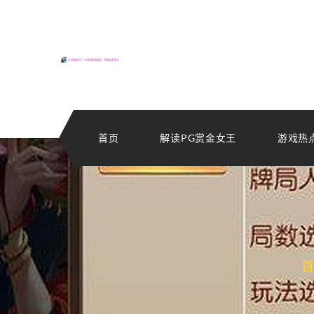
首页
解读PG赏金女王
游戏热