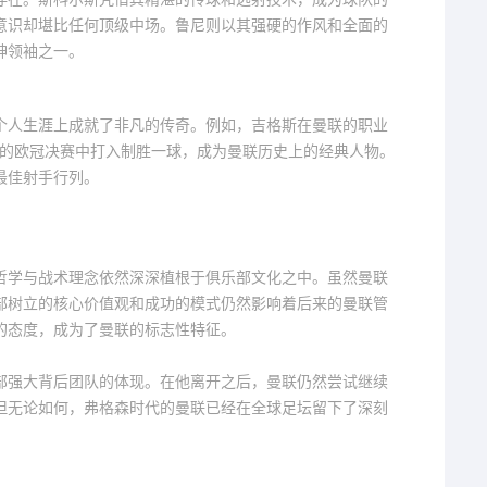
意识却堪比任何顶级中场。鲁尼则以其强硬的作风和全面的
神领袖之一。
个人生涯上成就了非凡的传奇。例如，吉格斯在曼联的职业
9年的欧冠决赛中打入制胜一球，成为曼联历史上的经典人物。
最佳射手行列。
哲学与战术理念依然深深植根于俱乐部文化之中。虽然曼联
部树立的核心价值观和成功的模式仍然影响着后来的曼联管
的态度，成为了曼联的标志性特征。
部强大背后团队的体现。在他离开之后，曼联仍然尝试继续
但无论如何，弗格森时代的曼联已经在全球足坛留下了深刻