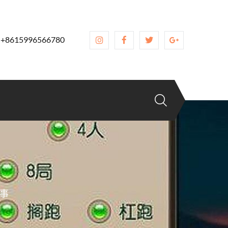
+8615996566780
事