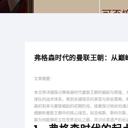
弗格森时代的曼联王朝：从巅
文章摘要：
本文将详细探讨弗格森时代曼联王朝的崛起与辉煌，
球队的战术体系，再到关键球员的表现与转会策略，
森的到来与曼联崛起的初期阶段，接着探讨他如何通
细解析曼联王朝中的核心球员，如吉格斯、斯科尔斯
联为何能够屹立在世界足坛之巅，并讨论其遗产的长