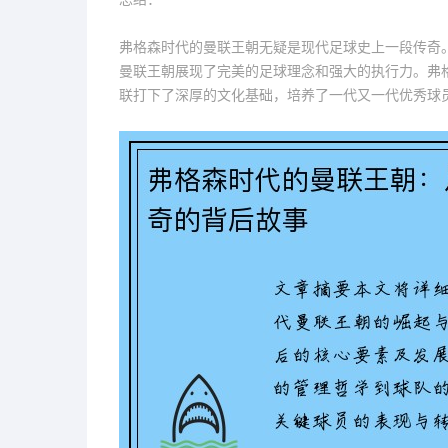
弗格森时代的曼联王朝无疑是现代足球史上一段传奇
曼联王朝展现了完美的足球理念和强大的执行力。弗
联打下了深厚的文化基础，培养了一代又一代优秀球