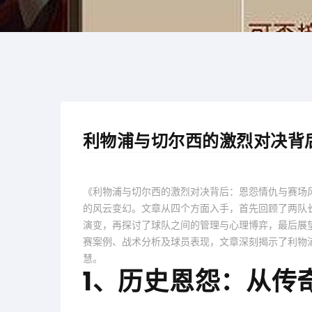
利物浦与切尔西的激烈对决背
《利物浦与切尔西的激烈对决背后：恩怨情仇与赛场
的风云变幻。文章从四个方面入手，首先回顾了两队
演变，再探讨了球队之间的管理与心理博弈，最后展
赛案例、战术分析及球员表现，文章深刻揭示了利物浦
慧。
1、历史恩怨：从传