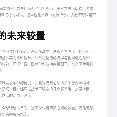
物浦的阿利森与切尔西的门将凯帕，虽然在技术风格上各有
顶级门将的对决，通常也是比赛中的转折点，决定了球队是否
的未来较量
至欧洲赛场的焦点。两队在球员引进和阵容深度上的优势，
的整体实力不断提升。尽管利物浦的阵容老化问题逐渐显
的威胁。而切尔西在图赫尔和波特的带领下，也在不断寻找
衡。
来越竞争激烈的情况下，利物浦和切尔西如果想要继续称
其是切尔西在经历过战术不稳定的几个赛季后，需要找到一
持球队的活力与深度。
引全球球迷的目光。这不仅仅是两队之间的较量，更是足球
球联赛的独特魅力。