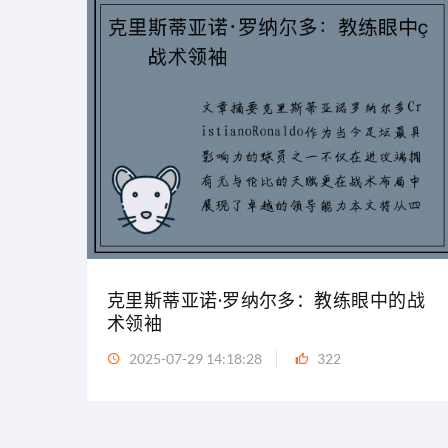
克里斯蒂亚诺·罗纳尔多：教练眼中的战
术领袖
2025-07-29 14:18:28
322