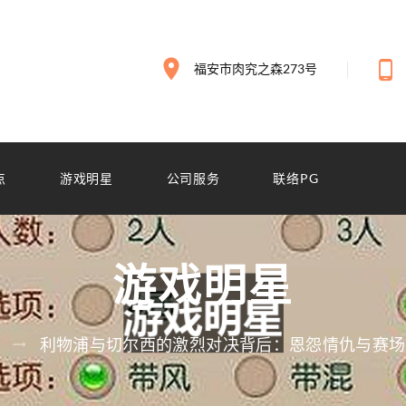
福安市肉究之森273号
点
游戏明星
公司服务
联络PG
游戏明星
页
利物浦与切尔西的激烈对决背后：恩怨情仇与赛场