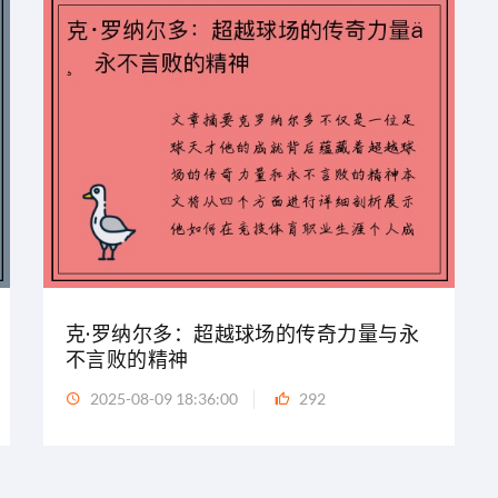
克·罗纳尔多：超越球场的传奇力量与永
不言败的精神
2025-08-09 18:36:00
292