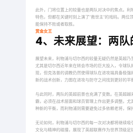
此外，门将位置上的较量也是两队对决中的焦点。利
特色，但都在关键时刻上演了“救世主”的戏码。两位
能保持不败或者取胜。
赏金女王
4、未来展望：两队
展望未来，利物浦与切尔西的较量无疑仍然是英超乃
尤其是切尔西近年来在转会市场的巨大投入，令球队
现，但克洛普的调教仍然使得球队在进攻端具备极强
新的战术创新，力图在进攻与防守之间找到更好的平
与此同时，两队的英超前景也充满了变数。在英超越
霸，必须在战术层面和球员管理上作出更多调整。尤
种新的平衡，而利物浦则需要避免过多依赖老将，保
无论如何，利物浦与切尔西的每一次对决都将继续吸
文化与精神的碰撞，展现了英超联赛作为世界顶级足