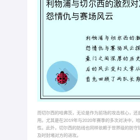
而切尔西的哈弗茨，无论是作为前场的攻击核心，还
用。尤其是在2019年与2020年赛季的多次对决中
性。此外，切尔西的防线也同样依赖于世界级的防守
及时封堵对方的进攻。