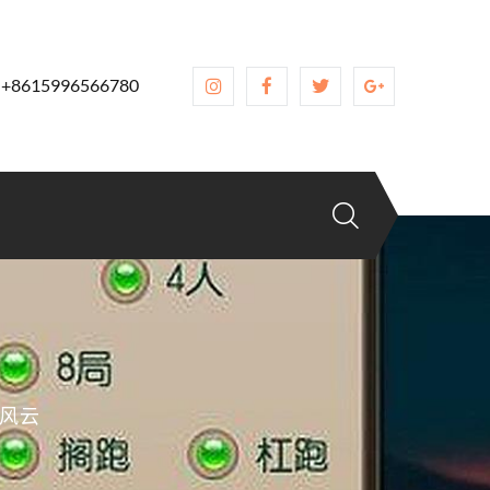
+8615996566780
风云