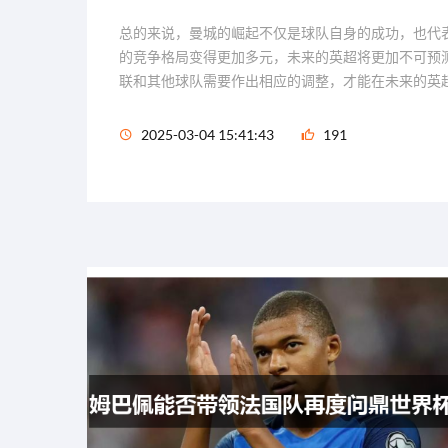
总的来说，曼城的崛起不仅是球队自身的成功，也代
的竞争格局变得更加多元，未来的英超将更加不可预
联和其他球队需要作出相应的调整，才能在未来的英
2025-03-04 15:41:43
191