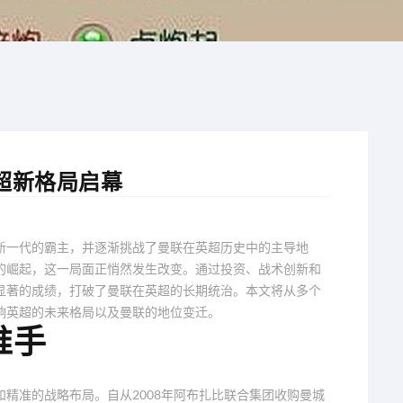
超新格局启幕
新一代的霸主，并逐渐挑战了曼联在英超历史中的主导地
的崛起，这一局面正悄然发生改变。通过投资、战术创新和
显著的成绩，打破了曼联在英超的长期统治。本文将从多个
响英超的未来格局以及曼联的地位变迁。
推手
精准的战略布局。自从2008年阿布扎比联合集团收购曼城