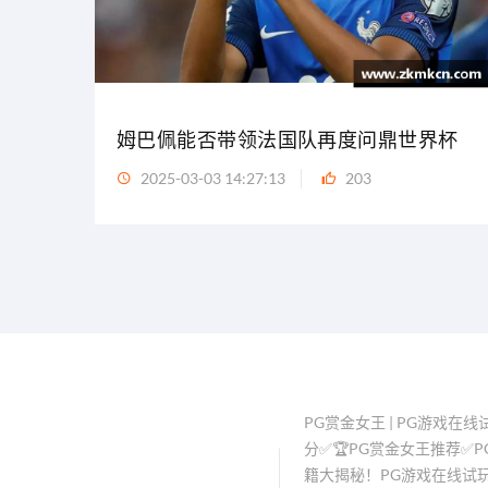
姆巴佩能否带领法国队再度问鼎世界杯
2025-03-03 14:27:13
203
PG赏金女王 | PG游戏在线
分✅🏆PG赏金女王推荐✅
籍大揭秘！PG游戏在线试