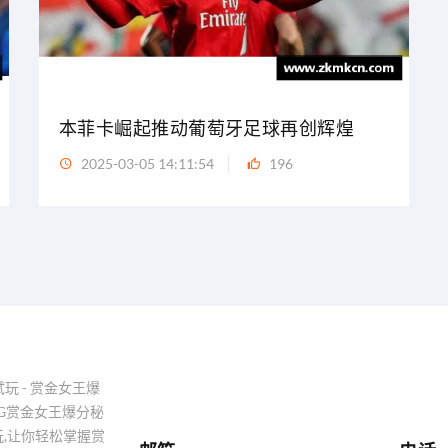
本菲卡崛起推动葡萄牙足球再创辉煌
2025-03-05 14:11:54
196
试玩 - 赏金女王爆
PG赏金女王爆分秘
玩,让你轻松掌握赏