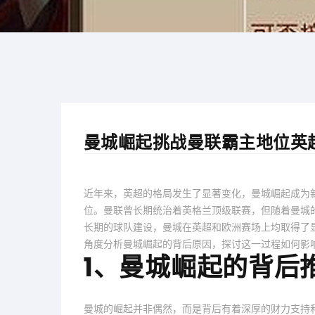
曼城崛起挑战曼联霸主地位英
近年来，英超的格局发生了显著变化，曼城崛起成为
位。曼联曾长期统治着英格兰顶级联赛，但随着曼城
长期的球队建设，曼城在英超和欧洲赛场上均取得了
角度分析曼城崛起的背后原因，探讨这一过程如何影
1、曼城崛起的背后
曼城的崛起并非偶然，而是背后有着深厚的财力支持和