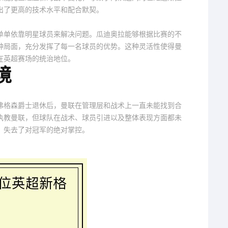
出了更高的技术水平和配合默契。
单单依靠明星球员来解决问题。瓜迪奥拉能够根据比赛的不
种局面，充分发挥了每一名球员的优势。这种灵活性使得曼
在英超赛场的统治地位。
境
弗格森爵士退休后，曼联在管理层和战术上一直未能找到合
执教曼联，但球队在战术、球员引进以及整体表现方面都未
，失去了对冠军的绝对掌控。