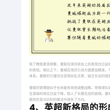
除了教练更迭频繁，曼联在球员转会上的表现也日益
的表现。相比之下，曼城在球员引进方面更加精准，
体系。曼联的引援往往显得杂乱无章，缺乏长远的规
曼联的管理层似乎也未能有效地调整战略，导致球队
在英超的地位日益下降，陷入了长期无冠的困境。曼
联则在急功近利的做法中迷失了方向。
4、英超新格局的形