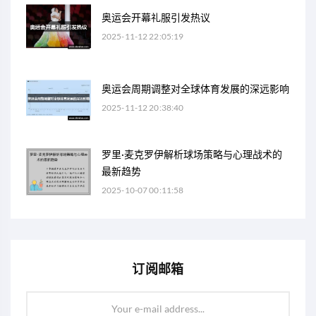
奥运会开幕礼服引发热议
2025-11-12 22:05:19
奥运会周期调整对全球体育发展的深远影响
2025-11-12 20:38:40
罗里·麦克罗伊解析球场策略与心理战术的
最新趋势
2025-10-07 00:11:58
订阅邮箱
Your e-mail address...