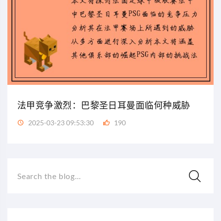
法甲竞争激烈：巴黎圣日耳曼面临何种威胁
2025-03-23 09:53:30
190
Search the blog...