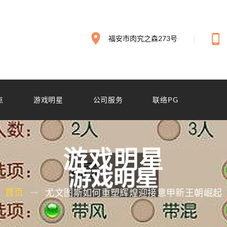
福安市肉究之森273号
点
游戏明星
公司服务
联络PG
游戏明星
首页
尤文图斯如何重塑辉煌迎接意甲新王朝崛起