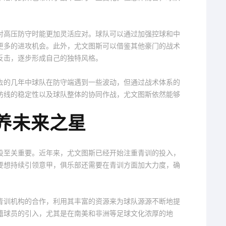
对高压防守时能更加灵活应对。球队可以通过加强控球和中
更多的进攻机会。此外，尤文图斯可以借鉴其他豪门的战术
反击，逐步形成自己的独特风格。
去的几年中球队在防守端遇到一些波动，但通过战术体系的
防线的稳定性以及球队整体的协同作战，尤文图斯依然能够
养未来之星
设至关重要。近年来，尤文图斯已经开始注重青训的投入，
要想持续引领意甲，俱乐部还需要在青训方面加大力度，确
青训机构的合作，利用其丰富的资源来为球队源源不断地提
籍球员的引入，尤其是在南美和非洲等足球文化浓厚的地
。