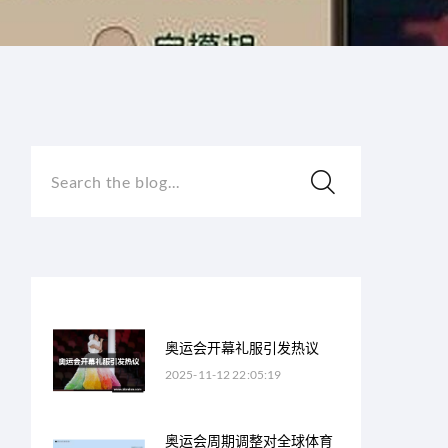
Search the blog...
奥运会开幕礼服引发热议
2025-11-12 22:05:19
奥运会周期调整对全球体育