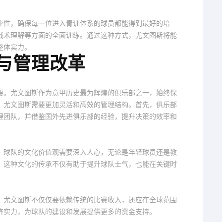
业性，确保每一位进入青训体系的球员都能得到最好的培
战术理解等方面的全面训练。通过这种方式，尤文图斯将能
整体实力。
与管理改革
要。尤文图斯作为意甲历史最为辉煌的俱乐部之一，始终保
，尤文图斯需要更加灵活和高效的管理结构。首先，俱乐部
理团队，并借鉴国外先进俱乐部的经验，提升决策的效率和
。球队的文化价值观需要深入人心，无论是年轻球员还是教
。这种文化的传承不仅有助于提升球队士气，也能在关键时
。尤文图斯不仅仅要依赖传统的比赛收入，还应在全球范围
济实力，为球队的建设和发展提供更多的资金支持。