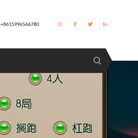
+8615996566780