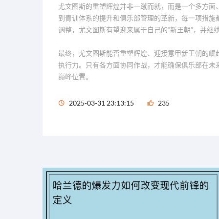
尤文图斯的重塑辉煌并非一蹴而就，而是一个多方面
到青训体系的提升和俱乐部管理的革新，每一项措施
调整，尤文图斯有望迎来属于自己的“新王朝”，并继
最终，尤文图斯能否重塑辉煌、迎接意甲新王朝的崛
执行力。只有各方面协同作战，才能确保俱乐部在未
巅峰位置。
2025-03-31 23:13:15
235