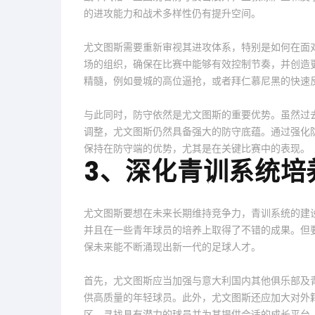
的进攻能力和战术多样性仍有提升空间。
尤文图斯需要重新审视其进攻体系，特别是如何在面
场的组织，确保在比赛中能够有效控制节奏，并创造
精髓，例如曼城的高位逼抢，或者拜仁慕尼黑的快速
与此同时，防守依然是尤文图斯的重要优势。虽然过
调整，尤文图斯仍然具备强大的防守底蕴。通过强化
保持在防守端的优势，尤其是在关键比赛中的表现。
3、深化青训系统培
尤文图斯要想在未来长期维持竞争力，青训系统的建
并且在一些青年球员的培养上取得了不错的成果。但
保未来能不断涌现出新一代的足球人才。
首先，尤文图斯应当加强与意大利国内其他俱乐部及
供高质量的年轻球员。此外，尤文图斯还应加大对外
区，寻找具有潜力的球员并为其提供合适的成长平台