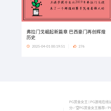
弗拉门戈崛起新篇章 巴西豪门再创辉煌
历史
2025-04-01 00:19:51
276
PG赏金女王 | PG游戏在线
分✅🏆PG赏金女王推荐✅