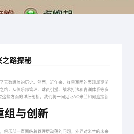
兴之路探秘
造了无数辉煌的历史。然而，近年来，红黑军团的表现却逐渐
兴之路，从俱乐部管理、球员引援、战术打法和青训体系等多
过这些方面的详细剖析，我们将一同见证AC米兰如何迎接新
重组与创新
年，俱乐部一直面临着管理层动荡的问题，外界对米兰的未来