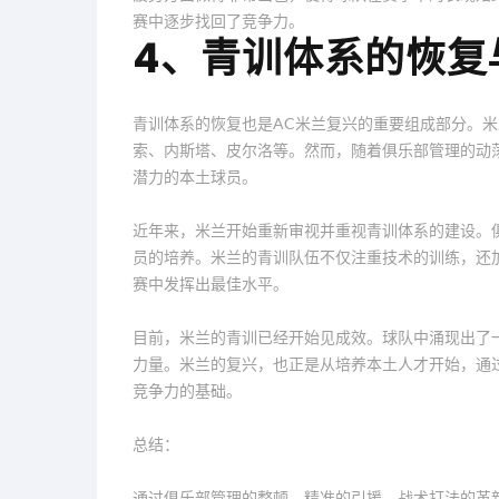
赛中逐步找回了竞争力。
4、青训体系的恢复
青训体系的恢复也是AC米兰复兴的重要组成部分。
索、内斯塔、皮尔洛等。然而，随着俱乐部管理的动
潜力的本土球员。
近年来，米兰开始重新审视并重视青训体系的建设。
员的培养。米兰的青训队伍不仅注重技术的训练，还
赛中发挥出最佳水平。
目前，米兰的青训已经开始见成效。球队中涌现出了
力量。米兰的复兴，也正是从培养本土人才开始，通
竞争力的基础。
总结：
通过俱乐部管理的整顿、精准的引援、战术打法的革