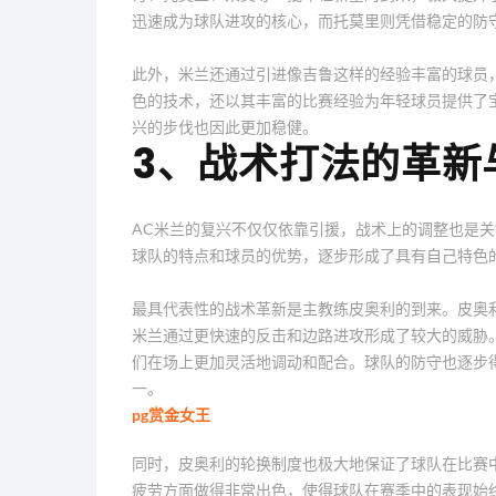
迅速成为球队进攻的核心，而托莫里则凭借稳定的防
此外，米兰还通过引进像吉鲁这样的经验丰富的球员
色的技术，还以其丰富的比赛经验为年轻球员提供了
兴的步伐也因此更加稳健。
3、战术打法的革新
AC米兰的复兴不仅仅依靠引援，战术上的调整也是
球队的特点和球员的优势，逐步形成了具有自己特色
最具代表性的战术革新是主教练皮奥利的到来。皮奥
米兰通过更快速的反击和边路进攻形成了较大的威胁。皮
们在场上更加灵活地调动和配合。球队的防守也逐步
一。
pg赏金女王
同时，皮奥利的轮换制度也极大地保证了球队在比赛
疲劳方面做得非常出色，使得球队在赛季中的表现始