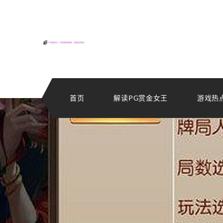
首页
解读PG赏金女王
游戏热