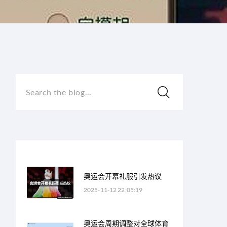
Search the blog...
奥运会开幕礼服引发热议
2025-11-12 22:05:19
奥运会周期调整对全球体育