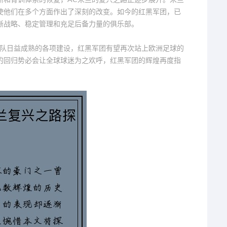
使他们在多个方面作出了深刻的改变。如今的红黑军团，已
晰战略、稳定管理和充足后备力量的俱乐部。
球队日益成熟的各项建设，红黑军团有望再次站上欧洲足球的
的回归势必会让全球球迷为之欢呼，红黑军团的辉煌再度指