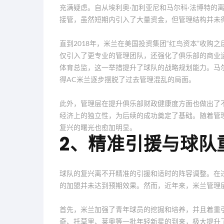
充满疑虑。自从埃利奥·加利亚尼和马尔科·法博特的
接管，虽然短期内引入了大量资金，但管理结构并未
直到2018年，米兰在美国投资集团“红鸟资本”收
仅引入了更专业的管理团队，还强化了俱乐部的商业
体育总监，这一举措提升了球队的战略规划能力。马
得AC米兰逐步摆脱了过去管理混乱的局面。
此外，管理层在提升俱乐部财政健康度方面也做出了
经济上的独立性，为后续的成功奠定了基础。随着管
复兴的曙光也愈加明显。
2、精准引援与球队
球队的复兴离不开精准的引援和适时的阵容调整。在
的加盟并未达到预期效果。然而，近年来，米兰管理
首先，米兰加强了青年球员的挖掘和培养，并且着重
奇、托莫里、莱奥等一批年轻新星的到来，极大提升