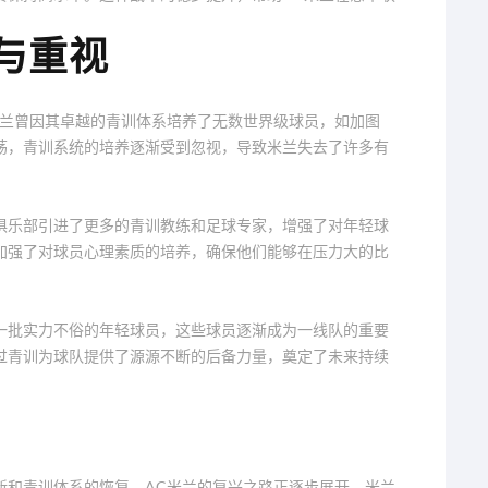
与重视
米兰曾因其卓越的青训体系培养了无数世界级球员，如加图
荡，青训系统的培养逐渐受到忽视，导致米兰失去了许多有
俱乐部引进了更多的青训教练和足球专家，增强了对年轻球
加强了对球员心理素质的培养，确保他们能够在压力大的比
一批实力不俗的年轻球员，这些球员逐渐成为一线队的重要
过青训为球队提供了源源不断的后备力量，奠定了未来持续
新和青训体系的恢复，AC米兰的复兴之路正逐步展开。米兰