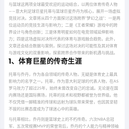
与篮球这两项全球最受欢迎的运动结合，以两位体育传奇人物
——意大利足球巨星托蒂与篮球巨星乔丹为核心，展开一场虚拟
竞技对决。文章将从四个方面探讨这场跨界“梦幻之战”：一是两
位运动员的竞技生涯与影响力；二是《王者荣耀》游戏中的跨
界设计与角色创新；三是体育明星如何在电竞领域延伸影响
力；四是这场虚拟对决所代表的体育与游戏融合趋势。此外，
文章还会结合数据与案例，探讨这场对决的可能性及其对体育
与游戏文化的双重影响，探索跨界合作带来的新机遇与挑战。
1、体育巨星的传奇生涯
托蒂与乔丹，作为各自领域的传奇人物，无疑是体育史上最具
影响力的名字之一。托蒂，作为意大利足球的代表人物，在AS
罗马效力了超过25年，始终未曾改变自己的忠诚。无论是在国
内赛场还是国际赛场，托蒂的技术和视野都被誉为世界级。他
不仅凭借一脚精准的传球和远射为球队带来荣誉，也因其坚韧
不拔的比赛态度成为了球迷心中的英雄。
与托蒂相比，乔丹则是篮球史上的不朽传奇。六次NBA总冠
军、五次常规赛MVP的荣誉背后，乔丹的个人能力与精神领袖