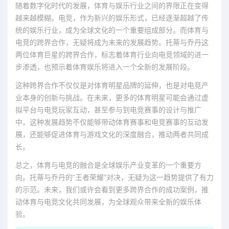
随着数字化时代的发展，体育与娱乐行业之间的界限正在变得
越来越模糊。电竞，作为新兴的娱乐形式，已经逐渐超越了传
统的娱乐行业，成为全球文化的一个重要组成部分。而体育与
电竞的跨界合作，无疑将成为未来的发展趋势。托蒂与乔丹这
两位体育巨星的跨界合作，标志着体育行业向电竞领域的进一
步渗透，也预示着体育娱乐将进入一个全新的发展阶段。
这种跨界合作不仅仅是对体育明星品牌的延伸，也是对电竞产
业本身的创新与挑战。在未来，更多的体育明星可能会通过虚
拟平台与电竞玩家互动，甚至参与到电竞赛事的设计与推广
中。这种发展趋势不仅能够带动体育赛事和电竞赛事的互动发
展，还能够促进体育与游戏文化的深度融合，推动两者共同成
长。
总之，体育与电竞的融合是全球娱乐产业变革的一个重要方
向。托蒂与乔丹的“王者荣耀”对决，无疑为这一趋势提供了有力
的示范。未来，我们或许会看到更多跨界合作的成功案例，推
动体育与电竞文化共同发展，为全球观众带来全新的娱乐体
验。