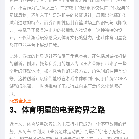
托蒂与乔丹的引入，正是《王者荣耀》跨界创新的一个典型例
子。托蒂作为“足球之王”，在游戏中的形象不仅保持了他经典的
足球风格，还加入了与足球相关的技能设计，展现出他精准传
球和进攻的特点。而乔丹则凭借其在篮球场上的霸气与飞翔能
力，被赋予了极具冲击力的技能和人物设定。这种独特的设
计，不仅让游戏玩家感受到体育文化的魅力，也让体育明星能
够在电竞平台上展现自我。
此外，游戏的跨界设计不仅限于角色本身，还包括对游戏机制
的创新。例如，托蒂和乔丹的加入为《王者荣耀》带来了一些
全新的游戏体验，如团队合作的竞技方式、角色间的独特互动
等。这种创新让玩家们能够在游戏中体验到不同于传统MOBA
游戏的乐趣，同时也推动了电竞行业向更广泛的文化领域扩
展。
pg赏金女王
3、体育明星的电竞跨界之路
近年来，体育明星跨界进入电竞行业已成为一个不容忽视的趋
势。从阿布·哈利夫（著名足球运动员）到最近的“电子竞技足
球”，越来越多的体育明星开始参与到电竞产业中。这种跨界现