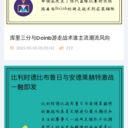
库里三分与Doinb游走战术谁主流潮流风向
2025-05-05 05:05:41
219