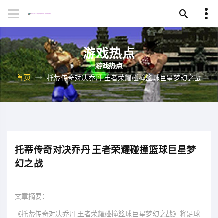
游戏热点
首页
托蒂传奇对决乔丹 王者荣耀碰撞篮球巨星梦幻之战
托蒂传奇对决乔丹 王者荣耀碰撞篮球巨星梦
幻之战
文章摘要：
《托蒂传奇对决乔丹 王者荣耀碰撞篮球巨星梦幻之战》将足球