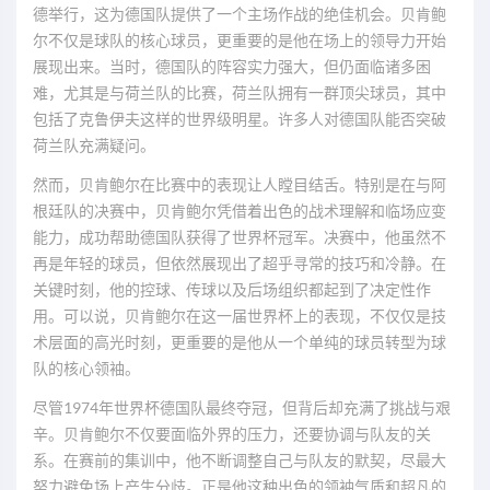
德举行，这为德国队提供了一个主场作战的绝佳机会。贝肯鲍
尔不仅是球队的核心球员，更重要的是他在场上的领导力开始
展现出来。当时，德国队的阵容实力强大，但仍面临诸多困
难，尤其是与荷兰队的比赛，荷兰队拥有一群顶尖球员，其中
包括了克鲁伊夫这样的世界级明星。许多人对德国队能否突破
荷兰队充满疑问。
然而，贝肯鲍尔在比赛中的表现让人瞠目结舌。特别是在与阿
根廷队的决赛中，贝肯鲍尔凭借着出色的战术理解和临场应变
能力，成功帮助德国队获得了世界杯冠军。决赛中，他虽然不
再是年轻的球员，但依然展现出了超乎寻常的技巧和冷静。在
关键时刻，他的控球、传球以及后场组织都起到了决定性作
用。可以说，贝肯鲍尔在这一届世界杯上的表现，不仅仅是技
术层面的高光时刻，更重要的是他从一个单纯的球员转型为球
队的核心领袖。
尽管1974年世界杯德国队最终夺冠，但背后却充满了挑战与艰
辛。贝肯鲍尔不仅要面临外界的压力，还要协调与队友的关
系。在赛前的集训中，他不断调整自己与队友的默契，尽最大
努力避免场上产生分歧。正是他这种出色的领袖气质和超凡的