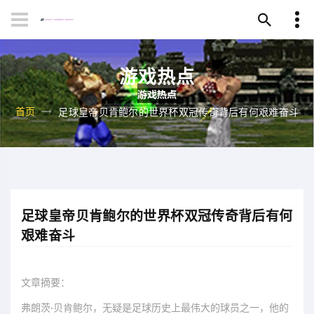
游戏热点
首页
足球皇帝贝肯鲍尔的世界杯双冠传奇背后有何艰难奋斗
足球皇帝贝肯鲍尔的世界杯双冠传奇背后有何
艰难奋斗
文章摘要：
弗朗茨·贝肯鲍尔，无疑是足球历史上最伟大的球员之一，他的