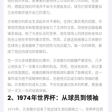
他的自然天赋，更重要的是他持之以恒的努力与训练。在那
时，德国足球的环境并不如今天那般发达，球员们常常需要自
己去挖掘并提升自己的潜力。
贝肯鲍尔的职业生涯起步并不顺利。在拜仁慕尼黑的初期，尽
管他凭借技术和智慧逐渐吸引了主帅的注意，但他依旧面临着
诸多挑战。除了与老队员的竞争，他在球场上的拼劲和身体对
抗也让他在年轻时屡次受伤。然而，正是这些困难让贝肯鲍尔
在球场上逐渐磨练了他的韧性与抗压能力。每一次的摔倒，都
成了他迈向成功的垫脚石。
在一次与多特蒙德的比赛中，贝肯鲍尔的脚踝严重受伤，几乎
让他失去了一次重大比赛的机会。然而，他没有放弃，经过漫
长的恢复期后，他重回赛场并帮助球队赢得了联赛冠军。这一
事件成为他不屈精神的象征，也是他日后成为球队领袖的基
础。贝肯鲍尔的成长之路，不仅仅是通过技术的积累，更是通
过一次又一次的自我突破。
2、1974年世界杯：从球员到领袖
1974年，贝肯鲍尔迎来了他足球生涯的巅峰之一。世界杯在西