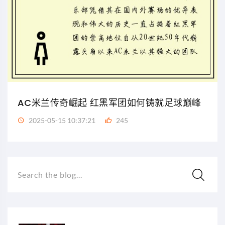
AC米兰传奇崛起 红黑军团如何铸就足球巅峰
2025-05-15 10:37:21
245
Search the blog...