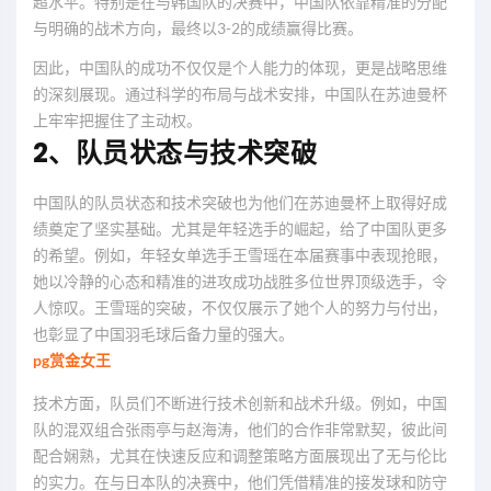
超水平。特别是在与韩国队的决赛中，中国队依靠精准的分配
与明确的战术方向，最终以3-2的成绩赢得比赛。
因此，中国队的成功不仅仅是个人能力的体现，更是战略思维
的深刻展现。通过科学的布局与战术安排，中国队在苏迪曼杯
上牢牢把握住了主动权。
2、队员状态与技术突破
中国队的队员状态和技术突破也为他们在苏迪曼杯上取得好成
绩奠定了坚实基础。尤其是年轻选手的崛起，给了中国队更多
的希望。例如，年轻女单选手王雪瑶在本届赛事中表现抢眼，
她以冷静的心态和精准的进攻成功战胜多位世界顶级选手，令
人惊叹。王雪瑶的突破，不仅仅展示了她个人的努力与付出，
也彰显了中国羽毛球后备力量的强大。
pg赏金女王
技术方面，队员们不断进行技术创新和战术升级。例如，中国
队的混双组合张雨亭与赵海涛，他们的合作非常默契，彼此间
配合娴熟，尤其在快速反应和调整策略方面展现出了无与伦比
的实力。在与日本队的决赛中，他们凭借精准的接发球和防守