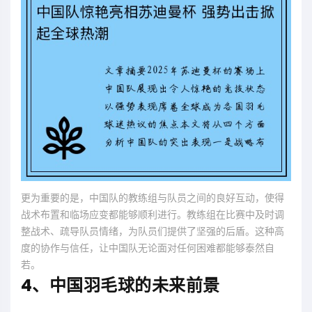
更为重要的是，中国队的教练组与队员之间的良好互动，使得
战术布置和临场应变都能够顺利进行。教练组在比赛中及时调
整战术、疏导队员情绪，为队员们提供了坚强的后盾。这种高
度的协作与信任，让中国队无论面对任何困难都能够泰然自
若。
4、中国羽毛球的未来前景