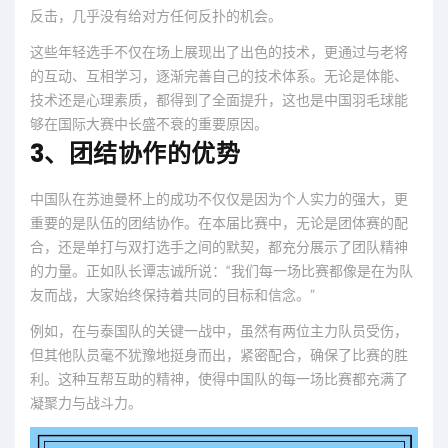
反击，几乎没有给对方任何反扑的机会。
这些年轻选手不仅在场上展现出了出色的技术，更通过与老将
的互动、互相学习，逐渐完善自己的技术体系。无论是体能、
技术还是心理素质，都得到了全面提升，这也是中国羽毛球能
够在国际大赛中长盛不衰的重要原因。
3、团结协作的优势
中国队在苏迪曼杯上的成功不仅仅是因为个人实力的强大，更
重要的是队伍的团结协作。在本届比赛中，无论是团体赛的配
合，还是单打与双打选手之间的默契，都充分展示了团队精神
的力量。正如队长谭志诚所说：“我们每一场比赛都像是在为队
友而战，大家始终保持着共同的目标和信念。”
例如，在与泰国队的关键一战中，虽然有两位主力队员受伤，
但其他队员毫不犹豫地挺身而出，紧密配合，确保了比赛的胜
利。这种互帮互助的精神，使得中国队的每一场比赛都充满了
凝聚力与战斗力。