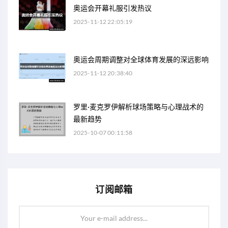
奥运会开幕礼服引发热议
2025-11-12 22:05:19
奥运会周期调整对全球体育发展的深远影响
2025-11-12 20:38:40
罗里·麦克罗伊解析球场策略与心理战术的
最新趋势
2025-10-07 00:11:58
订阅邮箱
Your e-mail address...