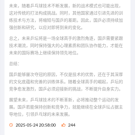
未来，随着乒乓球技术不断发展，新的战术模式也可能出现，
这对传统的打法构成挑战。同时，其他国家通过引进先进的训
练技术与方法，将缩短与国乒的差距。因此，国乒必须持续加
强创新和研究，以应对即将到来的变化。
总之，未来乒坛将是一场全球高手的激烈角逐，国乒需要紧跟
技术潮流，同时保持强大的心理素质和团队协作能力，才能在
未来的国际赛场上继续保持领先地位。
总结：
国乒能够屡次夺冠的原因，不仅是技术的优势，还在于其深厚
的文化底蕴和完善的训练体系。随着全球高手的崛起，乒坛的
竞争愈发激烈，国乒必须迎接新的挑战，不断提升自身实力。
展望未来，乒乓球技术的不断革新，必将推动整个运动的发
展。国乒若能保持创新和竞争力，就能继续在全球乒坛占据主
导地位，引领乒乓球的未来发展。
2025-05-24 20:58:00
244