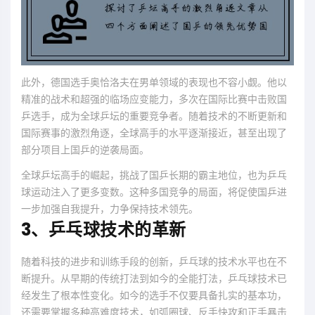
此外，德国选手奥恰洛夫在男单领域的表现也不容小觑。他以
精准的战术和超强的临场应变能力，多次在国际比赛中击败国
乒选手，成为全球乒坛的重要竞争者。随着技术的不断更新和
国际赛事的激烈角逐，全球高手的水平逐渐接近，甚至出现了
部分项目上国乒的逆袭局面。
全球乒坛高手的崛起，挑战了国乒长期的霸主地位，也为乒乓
球运动注入了更多变数。这种多国竞争的局面，将促使国乒进
一步加强自我提升，力争保持技术领先。
3、乒乓球技术的革新
随着科技的进步和训练手段的创新，乒乓球的技术水平也在不
断提升。从早期的传统打法到如今的全能打法，乒乓球技术已
经发生了根本性变化。如今的选手不仅要具备扎实的基本功，
还需要掌握多种高难度技术，如弧圈球、反手快攻和正手暴击