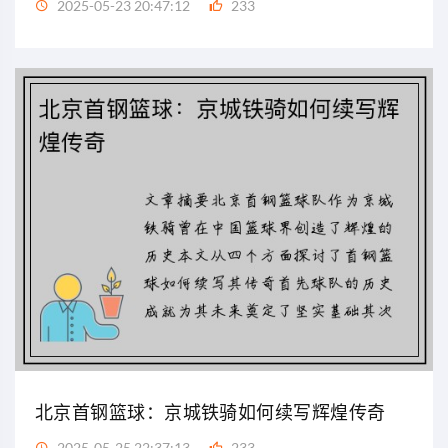
2025-05-23 20:47:12
233
北京首钢篮球：京城铁骑如何续写辉煌传奇
2025-05-25 22:37:13
233