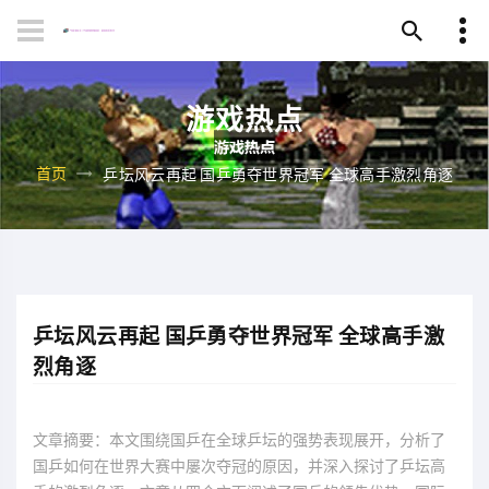
游戏热点
首页
乒坛风云再起 国乒勇夺世界冠军 全球高手激烈角逐
乒坛风云再起 国乒勇夺世界冠军 全球高手激
烈角逐
文章摘要：本文围绕国乒在全球乒坛的强势表现展开，分析了
国乒如何在世界大赛中屡次夺冠的原因，并深入探讨了乒坛高