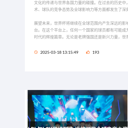
文化的传递与世界各国力量的碰撞。在过去的历史中
术、球队的竞争态势及全球影响力等方面都发生了深
展望未来，世界杯将继续在全球范围内产生深远的影
台。在这个平台上，任何一个国家的球员都有可能成
时代的辉煌篇章。无论是老牌强国还是新兴力量，世
2025-03-18 13:15:49
193