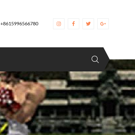
+8615996566780