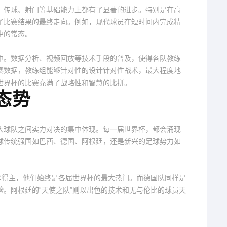
、传球、射门等基础能力上都有了显著的进步。特别是在高
了比赛结果的最终走向。例如，现代球员在短时间内完成精
中的常态。
中。数据分析、视频回放等技术手段的普及，使得各队教练
赛数据，教练组能够针对性的设计针对性战术，最大程度地
世界杯的比赛充满了战略性和智慧的比拼。
态势
大球队之间实力对决的集中体现。每一届世界杯，都会涌现
球传统强国如巴西、德国、阿根廷，还是新兴的足球势力如
。
军得主，他们始终是各届世界杯的最大热门。而德国队同样是
。阿根廷的“天使之队”则以出色的技术和无与伦比的球员天