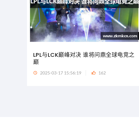
LPL与LCK巅峰对决 谁将问鼎全球电竞之
巅
2025-03-17 15:56:19
162