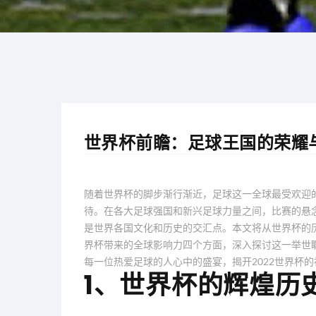
世界杯前瞻：足球王国的荣耀
随着世界杯的脚步渐行渐近，足球这一全球最受欢迎
待。在各大足球强国和新兴足球力量之间，比赛的悬
是世界各国文化和历史的交汇点。本文将从世界杯的
界杯带来的全球影响力四个方面，深入探讨这一举世
每一位热爱足球的人心中的盛宴，揭开2022世界杯
1、世界杯的辉煌历