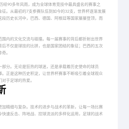
已历经90多年风雨，成为全球体育竞技中最具盛名的赛事之
征。从最初的7支参赛队伍到如今的32支，世界杯逐渐发展
这段历史长河中，巴西、德国、阿根廷等国家屡屡登顶，而
范围内的文化交流与碰撞。每一届赛事的背后都折射出世界
背后不仅是球技的比拼，也是国家团结的象征；巴西的五次
传奇。
一部分。无论是狂热的球迷，还是承载着历史使命的球员
绎。正是这种历史积淀，让世界杯赛事不断吸引着全球观众
们对于足球的热爱。
新
更加精细与复杂。技术的进步与战术的革新，让每一场比赛
今快速反击、阵地战、控球流派的多样化运用，足球的战术